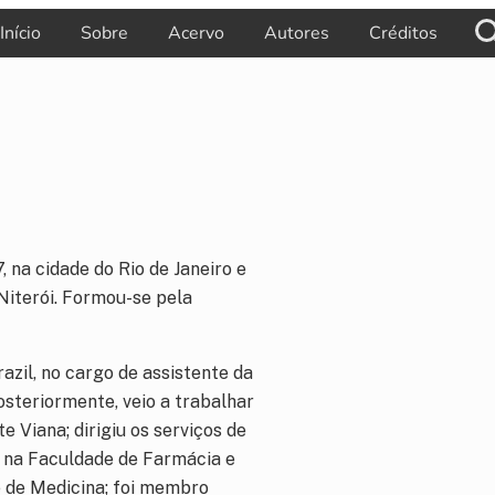
Início
Sobre
Acervo
Autores
Créditos
B
 na cidade do Rio de Janeiro e
Niterói. Formou-se pela
azil, no cargo de assistente da
Posteriormente, veio a trabalhar
e Viana; dirigiu os serviços de
u na Faculdade de Farmácia e
e de Medicina; foi membro