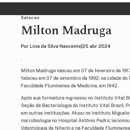
Pular
Skip
para
to
Selecao
navegação
main
Milton Madruga
primária
content
Por Livia da Silva Nascente
|
25 abr 2024
.
Milton Madruga nasceu em 07 de fevereiro de 1917,
faleceu em 07 de setembro de 1992, na cidade do 
Faculdade Fluminense de Medicina, em 1942.
Após sua formatura ingressou no Instituto Vital Br
Seção de Bacteriologia do Instituto Vital Brazil. 
em outras instituições. Atuou no Instituto Miguelot
microbiologia no Hospital Antônio Pedro; leciono
Odontologia de Niterói e na Faculdade Fluminens