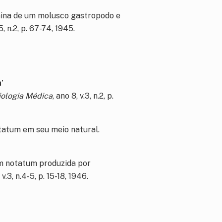
nina de um molusco gastropodo e
.5, n.2, p. 67-74, 1945.
’
iologia Médica
, ano 8, v.3, n.2, p.
tatum em seu meio natural.
m notatum produzida por
 v.3, n.4-5, p. 15-18, 1946.